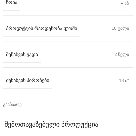
ᲬᲝᲜᲐ
1 კგ
ᲞᲠᲝᲓᲣᲥᲢᲘᲡ ᲠᲐᲝᲓᲔᲜᲝᲑᲐ ᲧᲣᲗᲨᲘ
10 ცალი
ᲨᲔᲜᲐᲮᲕᲘᲡ ᲕᲐᲓᲐ
2 წელი
ᲨᲔᲜᲐᲮᲕᲘᲡ ᲞᲘᲠᲝᲑᲔᲑᲘ
-18 c°
გააზიარე:
შემოთავაზებული პროდუქცია