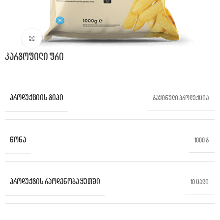
Click to enlarge
კარტოფილი ფრი
ᲞᲠᲝᲓᲣᲥᲪᲘᲘᲡ ᲢᲘᲞᲘ
გაყინული პროდუქცია
ᲬᲝᲜᲐ
1000 გ
ᲞᲠᲝᲓᲣᲥᲢᲘᲡ ᲠᲐᲝᲓᲔᲜᲝᲑᲐ ᲧᲣᲗᲨᲘ
10 ცალი